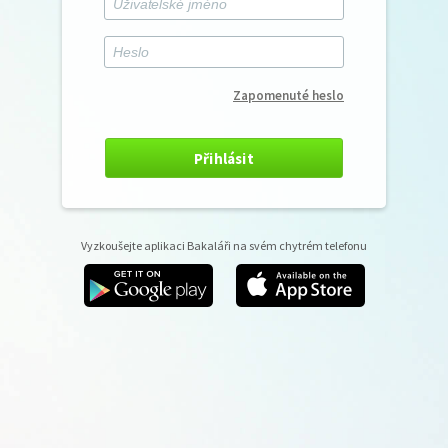
Zapomenuté heslo
Přihlásit
Vyzkoušejte aplikaci Bakaláři na svém chytrém telefonu